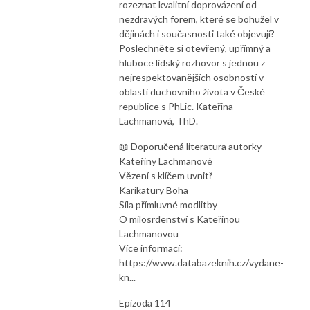
rozeznat kvalitní doprovázení od
nezdravých forem, které se bohužel v
dějinách i současnosti také objevují?
Poslechněte si otevřený, upřímný a
hluboce lidský rozhovor s jednou z
nejrespektovanějších osobností v
oblasti duchovního života v České
republice s PhLic. Kateřina
Lachmanová, ThD.
📖 Doporučená literatura autorky
Kateřiny Lachmanové
Vězení s klíčem uvnitř
Karikatury Boha
Síla přímluvné modlitby
O milosrdenství s Kateřinou
Lachmanovou
Více informací:
https://www.databazeknih.cz/vydane-
kn...
Epizoda 114