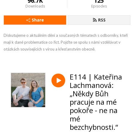
96.7K
125
Downloads
Episodes
Share
RSS
Diskutujeme o aktuálním dění a současných tématech s odborníky, kteří 
mají k dané problematice co říct. Pojďte se spolu s námi vzdělávat v 
otázkách souvisejících s vírou a křesťanstvím obecně.
E114 | Kateřina
Lachmanová:
„Někdy Bůh
pracuje na mé
pokoře - ne na
mé
bezchybnosti.“