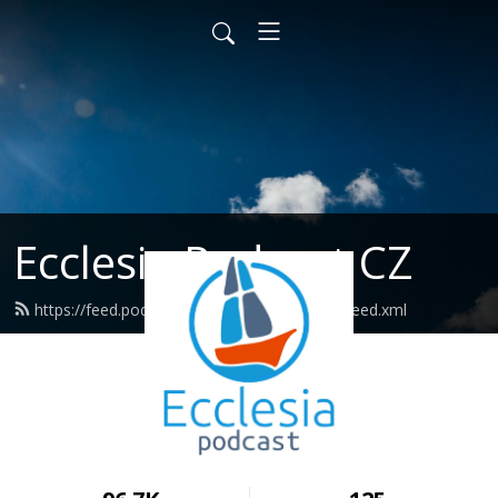
Ecclesia Podcast CZ
https://feed.podbean.com/ecclesiapodcast/feed.xml