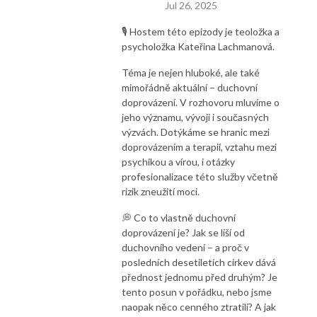
Jul 26, 2025
🎙 Hostem této epizody je teoložka a
psycholožka Kateřina Lachmanová.
Téma je nejen hluboké, ale také
mimořádně aktuální – duchovní
doprovázení. V rozhovoru mluvíme o
jeho významu, vývoji i současných
výzvách. Dotýkáme se hranic mezi
doprovázením a terapií, vztahu mezi
psychikou a vírou, i otázky
profesionalizace této služby včetně
rizik zneužití moci.
💭 Co to vlastně duchovní
doprovázení je? Jak se liší od
duchovního vedení – a proč v
posledních desetiletích církev dává
přednost jednomu před druhým? Je
tento posun v pořádku, nebo jsme
naopak něco cenného ztratili? A jak