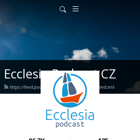
Ecclesia Podcast CZ
https://feed.podbean.com/ecclesiapodcast/feed.xml