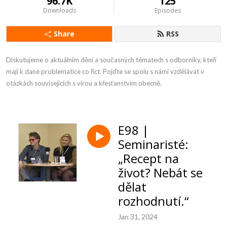
96.7K
125
Downloads
Episodes
Share
RSS
Diskutujeme o aktuálním dění a současných tématech s odborníky, kteří 
mají k dané problematice co říct. Pojďte se spolu s námi vzdělávat v 
otázkách souvisejících s vírou a křesťanstvím obecně.
E98 |
Seminaristé:
„Recept na
život? Nebát se
dělat
rozhodnutí.“
Jan 31, 2024