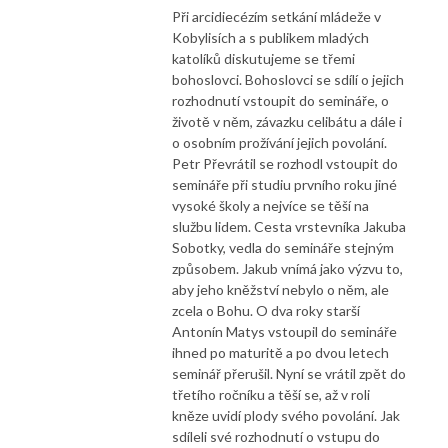
Při arcidiecézím setkání mládeže v
Kobylisích a s publikem mladých
katolíků diskutujeme se třemi
bohoslovci. Bohoslovci se sdílí o jejich
rozhodnutí vstoupit do semináře, o
životě v něm, závazku celibátu a dále i
o osobním prožívání jejich povolání.
Petr Převrátil se rozhodl vstoupit do
semináře při studiu prvního roku jiné
vysoké školy a nejvíce se těší na
službu lidem. Cesta vrstevníka Jakuba
Sobotky, vedla do semináře stejným
způsobem. Jakub vnímá jako výzvu to,
aby jeho kněžství nebylo o něm, ale
zcela o Bohu. O dva roky starší
Antonín Matys vstoupil do semináře
ihned po maturitě a po dvou letech
seminář přerušil. Nyní se vrátil zpět do
třetího ročníku a těší se, až v roli
kněze uvidí plody svého povolání. Jak
sdíleli své rozhodnutí o vstupu do